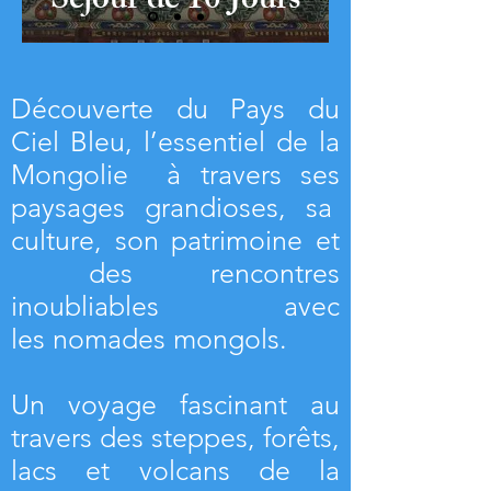
Séjour de 10 Jours
Découverte du Pays du
Ciel Bleu, l’essentiel de la
Mongolie à travers ses
paysages grandioses, sa
culture, son patrimoine et
des rencontres
inoubliables avec
les nomades mongols.
Un voyage fascinant au
travers des steppes, forêts,
lacs et volcans de la