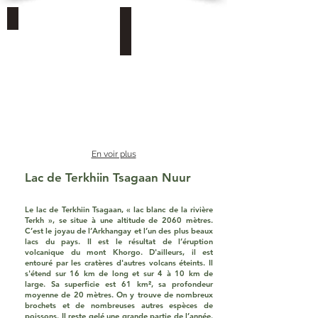
terkhiin-1
terkhiin-2
En voir plus
Lac de Terkhiin Tsagaan Nuur
Le lac de Terkhiin Tsagaan, « lac blanc de la rivière
Terkh », se situe à une altitude de 2060 mètres.
C’est le joyau de l’Arkhangay et l’un des plus beaux
lacs du pays. Il est le résultat de l’éruption
volcanique du mont Khorgo. D'ailleurs, il est
entouré par les cratères d'autres volcans éteints. Il
s'étend sur 16 km de long et sur 4 à 10 km de
large. Sa superficie est 61 km², sa profondeur
moyenne de 20 mètres. On y trouve de nombreux
brochets et de nombreuses autres espèces de
poissons. Il reste gelé une grande partie de l’année.